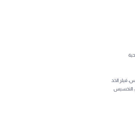
كس، فيلر الخد
شم، التخسيس