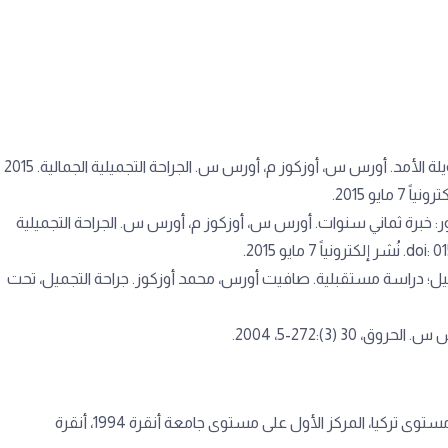
1- مقارنة بين تقنيات رأب الأنف المختلفة والنتائج طويلة الأمد. أورس س، أوزكوز م، أورس س. الجراحة التجميلية الجمالية. 2015
واسطة الميكرو موتور: خبرة ثماني سنوات. أورس س، أوزكوز م، أورس س. الجراحة التجميلية
التجميل؛ دراسة مستقبلية. صافيت أورس، محمد أوزكوز. جراحة التجميل، تحت
 تركيا، المركز الأول على مستوى جامعة أنقرة 1994، أنقرة