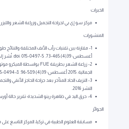
الخبرات
مركز سو إي بي لجراحة التجميل وزراعة الشعر والليزر
المنشورات
أغسطس؛ 39(4):465-73. doi: 015-0497-5. نُشر إلكترونياً 7 مايو 2015.
2- زراعة الشعر بطريقة FUE ب
الجمالية. 2015 أغسطس؛ 39(4):589-96. doi: 015-0494-8. نُشر إلكترونياً 7 مايو 2015.
3- النزيف الحاد المتأخر بعد جراحة الحاجز الأنفي و
النشر 2016.
4- حرق اليد في ظاهرة رينو الشديدة؛ تقرير حالة أورس س. الحروق، 30 (3):272-5، 2004.
الجوائز
مسابقة العلوم الطبية في تركيا، المركز التاسع على مستوى