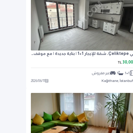
في Çeliktepe، شقة للإيجار 1+1 | بناية جديدة | مع موقف سيارات مغلق |
30,0
TL
1+1
1
غير مفروش
2026
/
06
/
11
Kağıthane, İstanbul