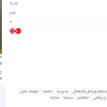
50 TL
فارغ
لا
00
حضانة ورياض الاطفال
مدرسة
جامعة
موقف باص
دي رياضي
مطاعم
سينما
مكتبة