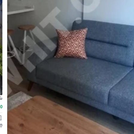
شقق 3+1 جا
00