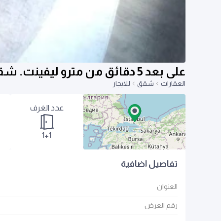
على بعد 5 دقائق من مترو ليفينت. شقة 1+1 مفروشة بالكامل ومضيئة.
العقارات
شقق
للايجار
عدد الغرف
1+1
تفاصيل اضافية
العنوان
رقم العرض