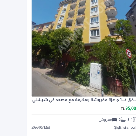
هزة مفروشة ومكيفة مع مصعد في شيشلي
95,0
TL
3+1
2
مفروش
2026
/
06
/
12
Şişli, İstanbul