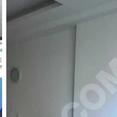
شق
00