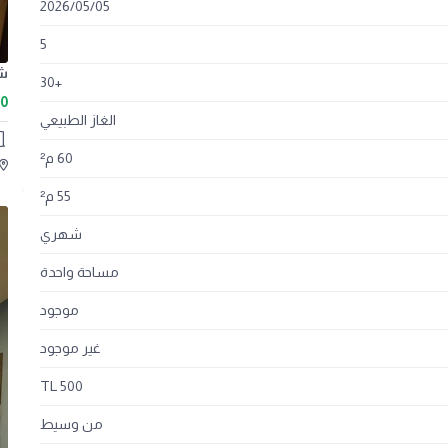
2026
/
05
/
05
5
+30
00
الغاز الطبيعي
60 م²
55 م²
شهري
مساحة واحدة
موجود
غير موجود
500 TL
من وسيط