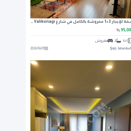
شقة للإيجار 3+1 مفروشة بالكامل في شارع Nisantasi Valikonagi
95,0
TL
3+1
2
مفروش
2026
/
06
/
01
Şişli, İstanbul