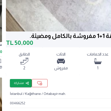
TL
50,000
00
عدد الحمامات
الاثاث
الطابق
1
مفروش
2
مشاركة
İstanbul / Kağıthane / Ortabayir mah.
00466252