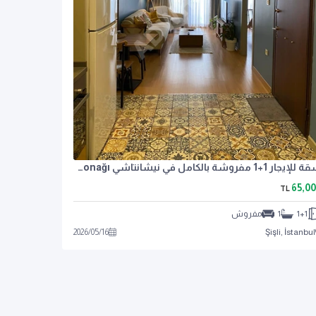
شقة للإيجار 1+1 مفروشة بالكامل في نيشانتاشي Nişantaşı Valikonağı
65,0
TL
1+1
1
مفروش
2026
/
05
/
16
Şişli, İstanbul