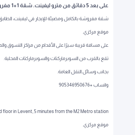
على بعد 5 دقائق من مترو ليفينت. شقة 1+1 مفروشة بالكامل ومضيئة.
شقة مفروشة بالكامل ومضيئة للإيجار في ليفينت، الطابق الثاني، 1+1، تبعد 5 دقائق عن محط
موقع مركزي.
على مسافة قريبة سيرًا على الأقدام من مراكز التسوق وال
تقع بالقرب من السوبرماركتات والسوبرماركتات المحلية.
بجانب وسائل النقل العامة.
واتساب +905346950676
nd floor in Levent, 5 minutes from the M2 Metro station.
موقع مركزي.