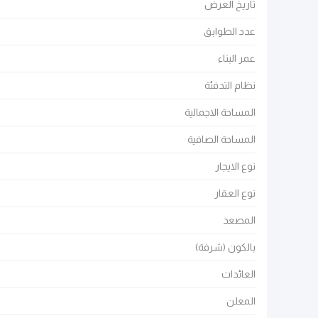
تاريخ العرض
عدد الطوابق
عمر البناء
نظام التدفئة
المساحة الاجمالية
المساحة الصافية
نوع الايجار
نوع العقار
المصعد
بالكون (شرفة)
العائدات
المعلن