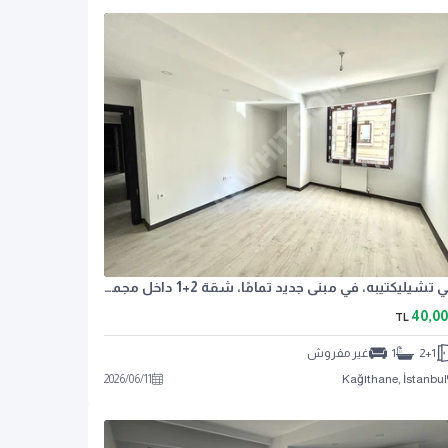
في تشيليكتيبه، في مبنى جديد تمامًا، شقة 2+1 داخل مجمع سكني مع موقف سيارات.
40,0
TL
2+1
1
غير مفروش
2026
/
06
/
11
Kağıthane, İstanbul