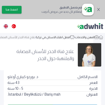
قم بتحميل التطبيق
اضغط هنا
ليصلكم كل جديد من عروض أدويت
/
المهن والخدمات
/
افضل اطباء الاسنان في تركيا
/
علاج قناة الجذر للأسنان المصاب
علاج قناة الجذر للأسنان المصابة
والملتهبة حول الجذر
الاسم الكامل
د. بورجو كيباري أوغلو
العمر
43
سنة
الخبرة
5 - 10 سنة
العنوان
Bariş mah.
/
Beylikdüzü
/
İstanbul