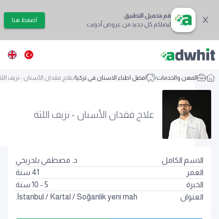
قم بتحميل التطبيق
اضغط هنا
ليصلكم كل جديد من عروض أدويت
/
المهن والخدمات
/
افضل اطباء الاسنان في تركيا
/
علاج فقدان الأسنان - نزيف اللث
علاج فقدان الأسنان - نزيف اللثة
الاسم الكامل
د. مصطفى بلدريجي
العمر
41
سنة
الخبرة
5 - 10 سنة
العنوان
Soğanlik yeni mah.
/
Kartal
/
İstanbul