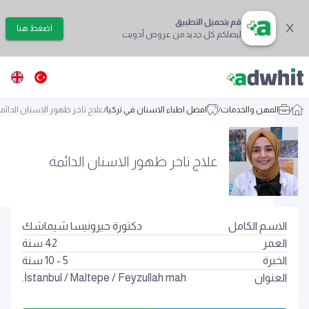
قم بتحميل التطبيق
اضغط هنا
ليصلكم كل جديد من عروض أدويت
/
المهن والخدمات
/
افضل اطباء الاسنان في تركيا
/
علاج تاخر ظهور الاسنان الدائم
علاج تاخر ظهور الاسنان الدائمة
الاسم الكامل
دكتورة حيرونيسا شيماشك
العمر
42
سنة
الخبرة
5 - 10 سنة
العنوان
Feyzullah mah.
/
Maltepe
/
İstanbul