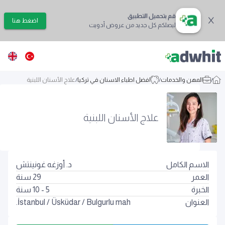
قم بتحميل التطبيق
اضغط هنا
ليصلكم كل جديد من عروض أدويت
/
المهن والخدمات
/
افضل اطباء الاسنان في تركيا
/
علاج الأسنان اللبنية
علاج الأسنان اللبنية
الاسم الكامل
د. أوزغه غونينتش
العمر
29
سنة
الخبرة
5 - 10 سنة
العنوان
Bulgurlu mah.
/
Üsküdar
/
İstanbul