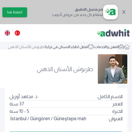
قم بتحميل التطبيق
اضغط هنا
ليصلكم كل جديد من عروض أدويت
/
المهن والخدمات
/
افضل اطباء الاسنان في تركيا
/
طربوش الأسنان الذهبي
طربوش الأسنان الذهبي
الاسم الكامل
د. مجاهد أوزيل
العمر
37
سنة
الخبرة
5 - 10 سنة
العنوان
Güneştepe mah.
/
Güngören
/
İstanbul