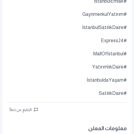
#İstanbulEmlak
#GayrimenkulYatırım
#İstanbulSatılıkDaire
#Express24
#MallOfİstanbul
#YatırımlıkDaire
#İstanbuldaYaşam
#SatılıkDaire
التبليغ عن خطأ
معلومات المعلن