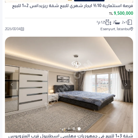
فرصة استثمارية 10% ايجار شهري للبيع شقة ريزيدانس 2+1 للبيع
9,500,000
TL
2+1
2
125 م²
2026
/
08
/
04
Esenyurt, İstanbul
شقة 3+1 للبيع في جمهوريات مهلسي اسطنبول قرب المتروبوس