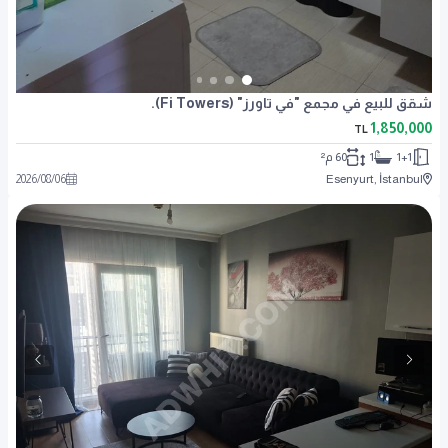
شقق للبيع في مجمع "في تاورز" (Fi Towers).
1,850,000
TL
1+1
1
60 م²
2026
/
08
/
06
Esenyurt, İstanbul