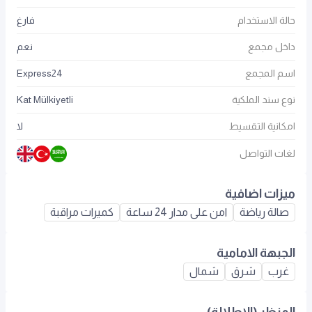
حالة الاستخدام
فارغ
داخل مجمع
نعم
اسم المجمع
Express24
نوع سند الملكية
Kat Mülkiyetli
امكانية التقسيط
لا
لغات التواصل
ميزات اضافية
صالة رياضة
امن على مدار 24 ساعة
كميرات مراقبة
الجبهة الامامية
غرب
شرق
شمال
المنظر (الاطلالة)