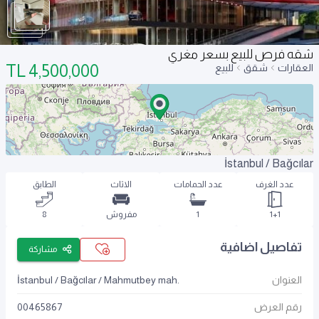
شقه فرص للبيع بسعر مغري
TL
4,500,000
العقارات
شقق
للبيع
İstanbul / Bağcılar
عدد الغرف
عدد الحمامات
الاثاث
الطابق
1+1
1
مفروش
8
تفاصيل اضافية
مشاركة
العنوان
İstanbul / Bağcılar / Mahmutbey mah.
رقم العرض
00465867