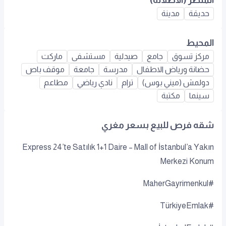
حديقة
مدينة
المحيط
مركز تسوق
جامع
صيدلية
مستشفى
ماركت
حضانة ورياض الاطفال
مدرسة
جامعة
موقف باص
دولمش (ميني بوس)
ترام
نادي رياضي
مطاعم
سينما
مكتبة
شقه فرص للبيع بسعر مغري
Express 24’te Satılık 1+1 Daire – Mall of İstanbul’a Yakın
Merkezi Konum
#MaherGayrimenkul
#TürkiyeEmlak