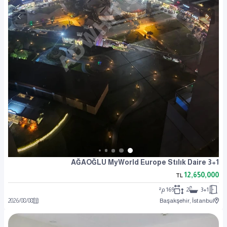
AĞAOĞLU MyWorld Europe Stılık Daire 3+1
12,650,000
TL
3+1
2
169 م²
2026
/
08
/
08
Başakşehir, İstanbul