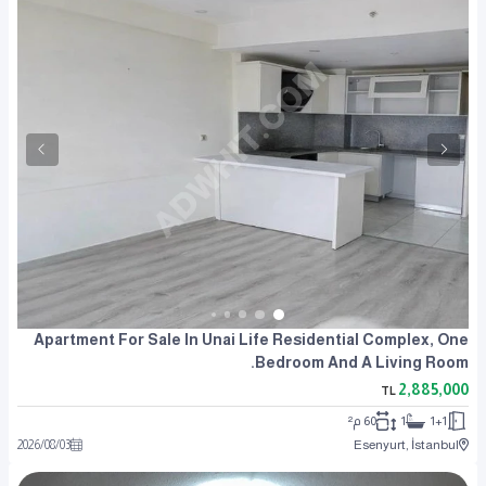
Apartment For Sale In Unai Life Residential Complex, One
Bedroom And A Living Room.
2,885,000
TL
1+1
1
60 م²
2026
/
08
/
03
Esenyurt, İstanbul