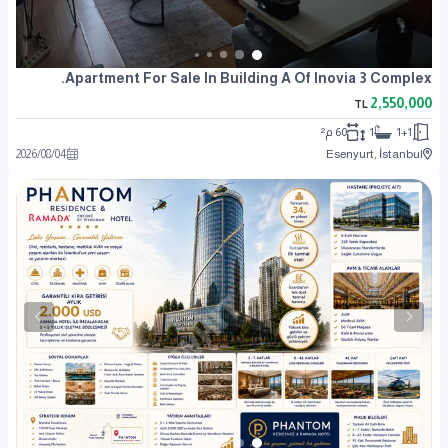
Apartment For Sale In Building A Of Inovia 3 Complex.
2,550,000
TL
1+1
1
60 م²
2026
/
08
/
04
Esenyurt, İstanbul