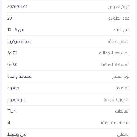
تاريخ العرض
11
/
03
/
2026
عدد الطوابق
29
عمر البناء
بين 6 - 10
نظام التدفئة
تدفئة مركزية
المساحة الاجمالية
70 م²
المساحة الصافية
60 م²
نوع العقار
مساحة واحدة
المصعد
موجود
بالكون (شرفة)
غير موجود
العائدات
4 TL
مبادلة (مقايضة)
لا
المعلن
من وسيط