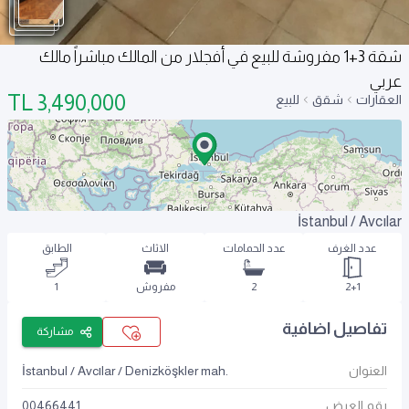
شقة 3+1 مفروشة للبيع في أفجلار من المالك مباشراً مالك
عربي
TL
3,490,000
العقارات
شقق
للبيع
İstanbul / Avcılar
عدد الغرف
عدد الحمامات
الاثاث
الطابق
2+1
2
مفروش
1
تفاصيل اضافية
مشاركة
العنوان
İstanbul / Avcılar / Denizköşkler mah.
رقم العرض
00466441