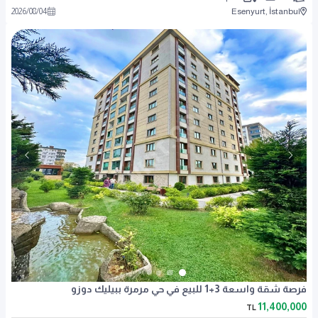
2026
/
08
/
04
Esenyurt, İstanbul
فرصة شقة واسعة 3+1 للبيع في حي مرمرة ببيليك دوزو
11,400,000
TL