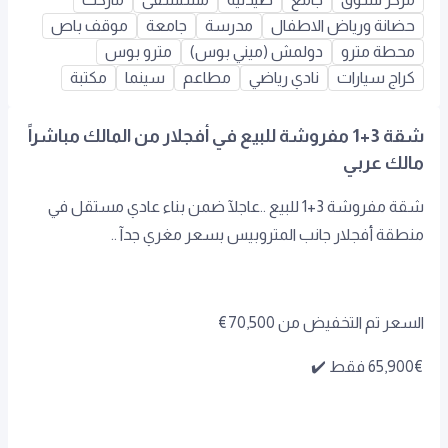
حضانة ورياض الاطفال
مدرسة
جامعة
موقف باص
محطة مترو
دولمش (ميني بوس)
مترو بوس
كراج سيارات
نادي رياضي
مطاعم
سينما
مكتبة
شقة 3+1 مفروشة للبيع في أفجلار من المالك مباشراً
مالك عربي
شقة مفروشة 3+1 للبيع ..عاجلآ ضمن بناء عادي مستقل في
منطقة أفجلار جانب المتروبيس بسعر مغري جدآ ..
السعر تم التخفيض من 70,500€
65,900€ فقط ✔️