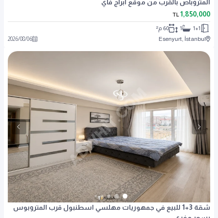
المتروباص بالقرب من موقع أبراج فاي
1,850,000
TL
1+1
1
60 م²
2026
/
08
/
06
Esenyurt, İstanbul
شقة 3+1 للبيع في جمهوريات مهلسي اسطنبول قرب المتروبوس
بسعر مغري