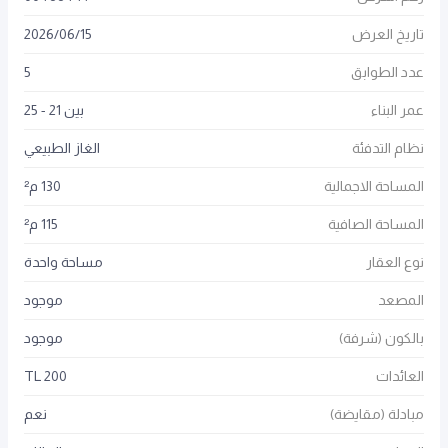
تاريخ العرض
15
/
06
/
2026
عدد الطوابق
5
عمر البناء
بين 21 - 25
نظام التدفئة
الغاز الطبيعي
المساحة الاجمالية
130 م²
المساحة الصافية
115 م²
نوع العقار
مساحة واحدة
المصعد
موجود
بالكون (شرفة)
موجود
العائدات
200 TL
مبادلة (مقايضة)
نعم