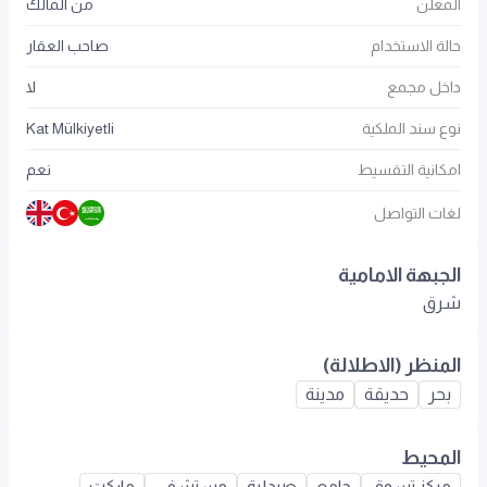
المعلن
من المالك
حالة الاستخدام
صاحب العقار
داخل مجمع
لا
نوع سند الملكية
Kat Mülkiyetli
امكانية التقسيط
نعم
لغات التواصل
الجبهة الامامية
شرق
المنظر (الاطلالة)
بحر
حديقة
مدينة
المحيط
مركز تسوق
جامع
صيدلية
مستشفى
ماركت