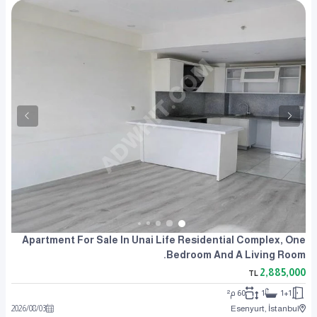
Apartment For Sale In Unai Life Residential Complex, One
Bedroom And A Living Room.
2,885,000
TL
1+1
1
60 م²
2026
/
08
/
03
Esenyurt, İstanbul