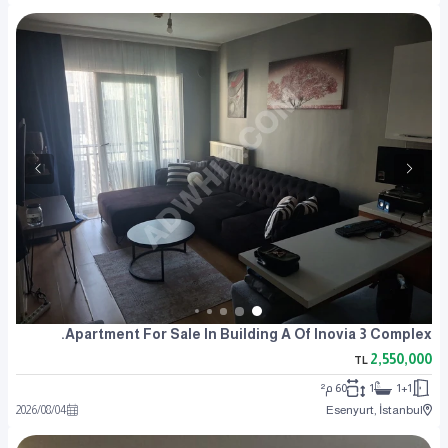
Apartment For Sale In Building A Of Inovia 3 Complex.
2,550,000
TL
1+1
1
60 م²
2026
/
08
/
04
Esenyurt, İstanbul