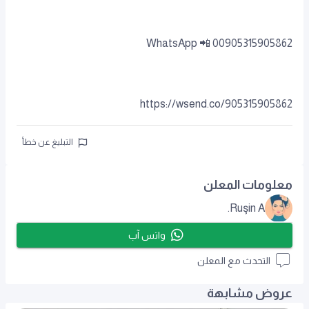
00905315905862 📲 WhatsApp
https://wsend.co/905315905862
التبليغ عن خطأ
معلومات المعلن
Ruşin A.
واتس آب
التحدث مع المعلن
عروض مشابهة