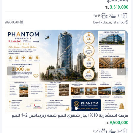
3,619,000
TL
3+1
2
150 م²
2026
/
08
/
04
Beylikdüzü, İstanbul
فرصة استثمارية 10% ايجار شهري للبيع شقة ريزيدانس 2+1 للبيع
9,500,000
TL
2+1
2
125 م²