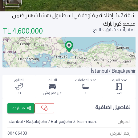
شقة 2+1 بإطلالة مفتوحة في إسطنبول بهشا شهير ضمن
مجمع كوزا بارك
TL
4,600,000
العقارات
شقق
للبيع
İstanbul / Başakşehir
عدد الغرف
عدد الحمامات
الاثاث
الطابق
2+1
1
غير مفروش
33
تفاصيل اضافية
مشاركة
العنوان
İstanbul / Başakşehir / Bahçeşehir 2. kisim mah.
رقم العرض
00466433