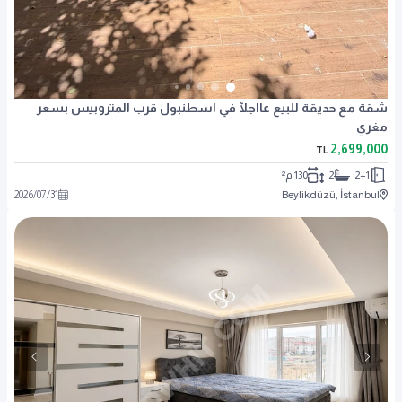
شقة مع حديقة للبيع عااجلآ في اسطنبول قرب المتروبيس بسعر
مغري
2,699,000
TL
2+1
2
130 م²
2026
/
07
/
31
Beylikdüzü, İstanbul