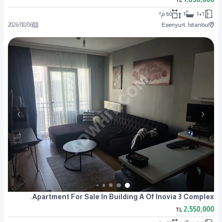
TL
1+1
1
60 م²
2026
/
08
/
06
Esenyurt, İstanbul
Apartment For Sale In Building A Of Inovia 3 Complex.
2,550,000
TL