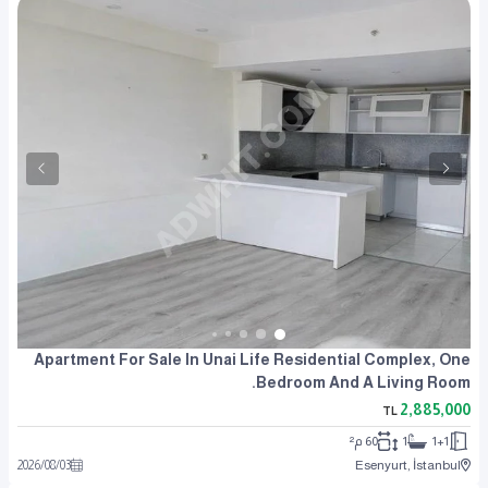
Apartment For Sale In Unai Life Residential Complex, One
Bedroom And A Living Room.
2,885,000
TL
1+1
1
60 م²
2026
/
08
/
03
Esenyurt, İstanbul