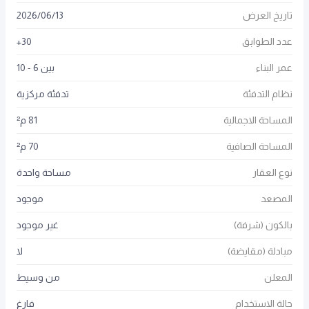
تاريخ العرض
13
/
06
/
2026
عدد الطوابق
30+
عمر البناء
بين 6 - 10
نظام التدفئة
تدفئة مركزية
المساحة الاجمالية
81 م²
المساحة الصافية
70 م²
نوع العقار
مساحة واحدة
المصعد
موجود
بالكون (شرفة)
غير موجود
مبادلة (مقايضة)
لا
المعلن
من وسيط
حالة الاستخدام
فارغ