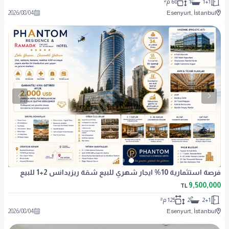
1+1
1
60 م²
2026
/
08
/
04
Esenyurt, İstanbul
فرصة استثمارية 10% ايجار شهري للبيع شقة ريزيدانس 2+1 للبيع
9,500,000
TL
2+1
2
125 م²
2026
/
08
/
04
Esenyurt, İstanbul