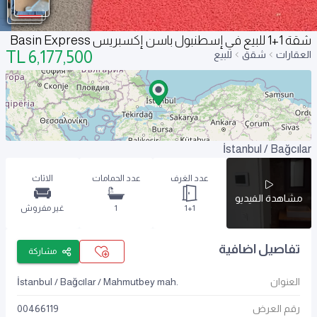
شقة 1+1 للبيع في إسطنبول باسن إكسبريس Basin Express
TL
6,177,500
العقارات
شقق
للبيع
İstanbul / Bağcılar
عدد الغرف
عدد الحمامات
الاثاث
مشاهدة الفيديو
1+1
1
غير مفروش
تفاصيل اضافية
مشاركة
العنوان
İstanbul / Bağcılar / Mahmutbey mah.
رقم العرض
00466119