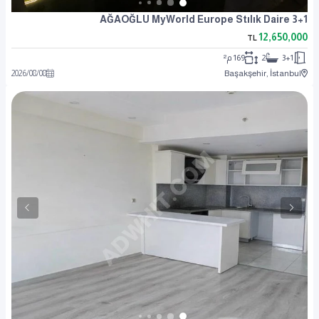
AĞAOĞLU MyWorld Europe Stılık Daire 3+1
12,650,000
TL
3+1
2
169 م²
2026
/
08
/
08
Başakşehir, İstanbul