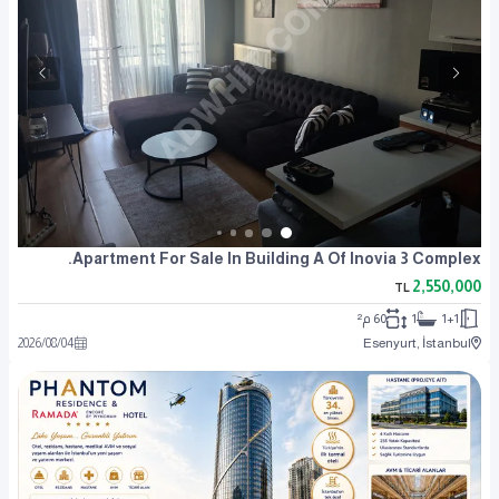
Apartment For Sale In Building A Of Inovia 3 Complex.
2,550,000
TL
1+1
1
60 م²
2026
/
08
/
04
Esenyurt, İstanbul