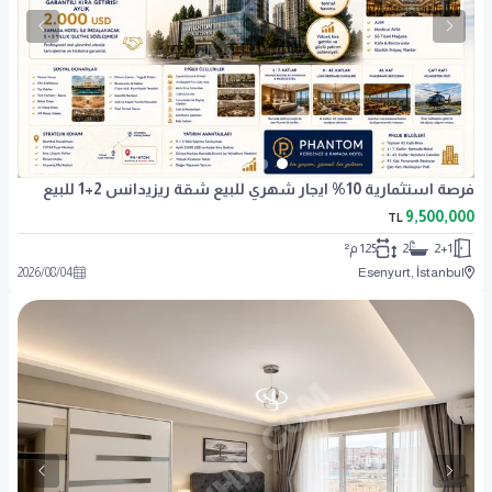
فرصة استثمارية 10% ايجار شهري للبيع شقة ريزيدانس 2+1 للبيع
9,500,000
TL
2+1
2
125 م²
2026
/
08
/
04
Esenyurt, İstanbul