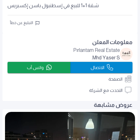
شقة 1+1 للبيع في إسطنبول باسن إكسبريس
التبليغ عن خطأ
معلومات المعلن
Pırlantam Real Estate
Mhd Yaser S.
الاتصال
واتس آب
الصفحة
التحدث مع الشركة
عروض مشابهة