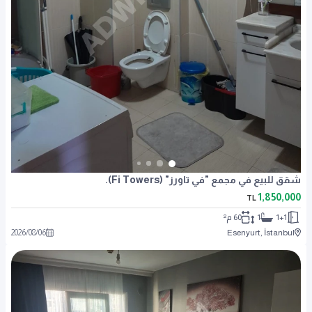
شقق للبيع في مجمع "في تاورز" (Fi Towers).
1,850,000
TL
1+1
1
60 م²
2026
/
08
/
06
Esenyurt, İstanbul