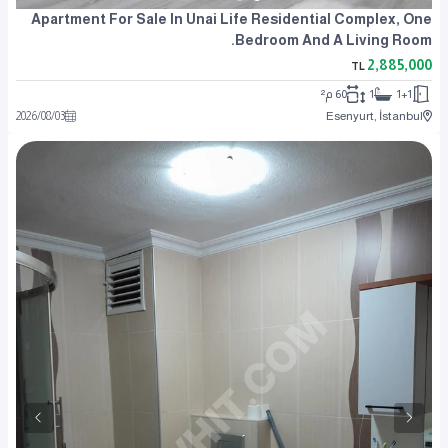
Apartment For Sale In Unai Life Residential Complex, One
Bedroom And A Living Room.
2,885,000
TL
1+1
1
60 م²
2026
/
08
/
03
Esenyurt, İstanbul