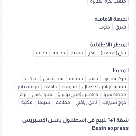
ملعب لكرة الطائرة
الجبهة الامامية
شرق
جنوب
المنظر (الاطلالة)
جبل (طبيعة)
نهر
مسبح
حديقة
مدينة
المحيط
مركز تسوق
جامع
صيدلية
مستشفى
ماركت
حضانة ورياض الاطفال
مدرسة
جامعة
موقف باص
محطة مترو
دولمش (ميني بوس)
مترو بوس
ترام
كراج سيارات
نادي رياضي
مطاعم
سينما
مكتبة
شقة 1+1 للبيع في إسطنبول باسن إكسبريس
Basin express