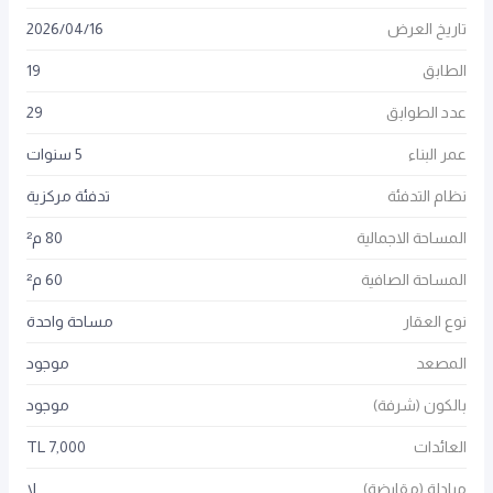
تاريخ العرض
16
/
04
/
2026
الطابق
19
عدد الطوابق
29
عمر البناء
5 سنوات
نظام التدفئة
تدفئة مركزية
المساحة الاجمالية
80 م²
المساحة الصافية
60 م²
نوع العقار
مساحة واحدة
المصعد
موجود
بالكون (شرفة)
موجود
العائدات
7,000 TL
مبادلة (مقايضة)
لا