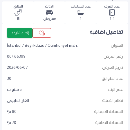
عدد الغرف
عدد الحمامات
الاثاث
الطابق
1+1
1
مفروش
15
تفاصيل اضافية
مشاركة
العنوان
İstanbul / Beylikdüzü / Cumhuriyet mah.
رقم العرض
00466399
تاريخ العرض
07
/
06
/
2026
عدد الطوابق
30
عمر البناء
5 سنوات
نظام التدفئة
الغاز الطبيعي
المساحة الاجمالية
80 م²
المساحة الصافية
70 م²