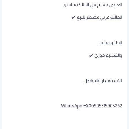
العرض مقدم من المالك مباشرة
المالك عربي مضطر للبيع ✔️
الطابو مباشر
والتسليم فوري ✔️
للاستفسار والتواصل :
00905315905862 📲 WhatsApp