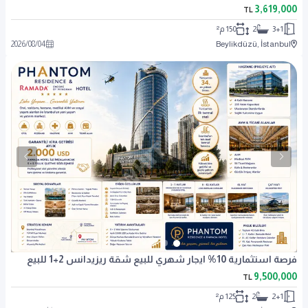
3,619,000
TL
3+1
2
150 م²
2026
/
08
/
04
Beylikdüzü, İstanbul
فرصة استثمارية 10% ايجار شهري للبيع شقة ريزيدانس 2+1 للبيع
9,500,000
TL
2+1
2
125 م²