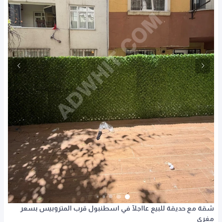
شقة مع حديقة للبيع عااجلآ في اسطنبول قرب المتروبيس بسعر
مغري