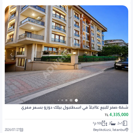
شقة صفر للبيع عااجلآ في اسطنبول بيلك دوزو بسعر مغري
4,335,000
TL
2+1
2
100 م²
2026
/
07
/
27
Beylikdüzü, İstanbul