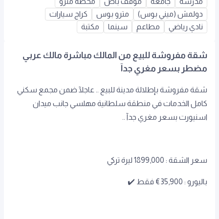
مدرسة
جامعة
موقف باص
محطة مترو
دولمش (ميني بوس)
مترو بوس
كراج سيارات
نادي رياضي
مطاعم
سينما
مكتبة
شقة مفروشة للبيع من المالك مباشرة مالك عربي
مضطر بسعر مغري جدآ
شقة مفروشة بإطلالة مدينة للبيع .. عاجلآ ضمن مجمع سكني
كامل الخدمات في منطقة سلطانية مهلسي جانب ميدان
اسنيورت بسعر مغري جدآ ..
سعر الشقة : 1899,000 ليرة تركي
باليورو : 35,900€ فقط ✔️