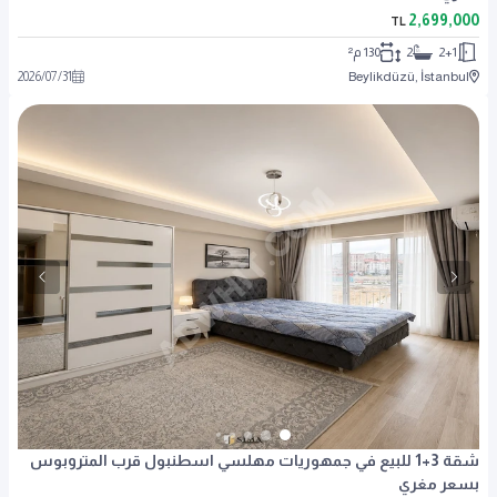
2,699,000
TL
2+1
2
130 م²
2026
/
07
/
31
Beylikdüzü, İstanbul
شقة 3+1 للبيع في جمهوريات مهلسي اسطنبول قرب المتروبوس
بسعر مغري