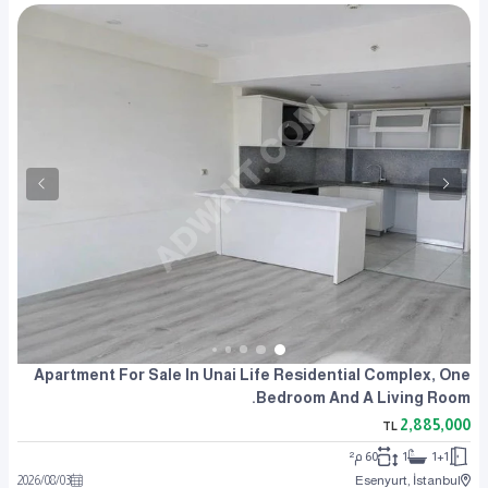
Apartment For Sale In Unai Life Residential Complex, One
Bedroom And A Living Room.
2,885,000
TL
1+1
1
60 م²
2026
/
08
/
03
Esenyurt, İstanbul