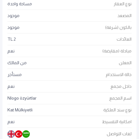
نوع العقار
مساحة واحدة
المصعد
موجود
بالكون (شرفة)
موجود
العائدات
2 TL
مبادلة (مقايضة)
نعم
المعلن
من المالك
حالة الاستخدام
مستأجر
داخل مجمع
نعم
اسم المجمع
Nlogo özyürtlar
نوع سند الملكية
Kat Mülkiyetli
امكانية التقسيط
نعم
لغات التواصل