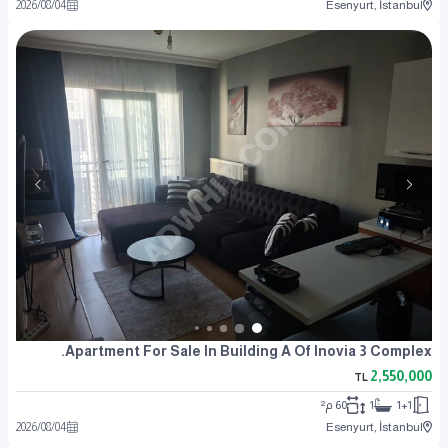
2026
/
08
/
04
Esenyurt, İstanbul
Apartment For Sale In Building A Of Inovia 3 Complex.
2,550,000
TL
1+1
1
60 م²
2026
/
08
/
04
Esenyurt, İstanbul