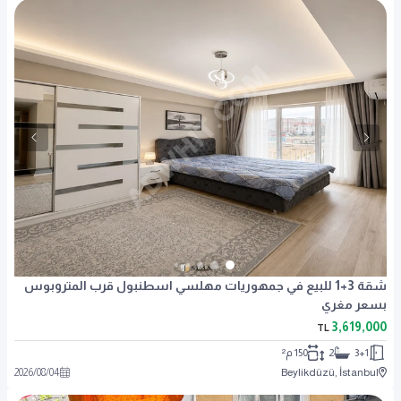
شقة 3+1 للبيع في جمهوريات مهلسي اسطنبول قرب المتروبوس
بسعر مغري
3,619,000
TL
3+1
2
150 م²
2026
/
08
/
04
Beylikdüzü, İstanbul