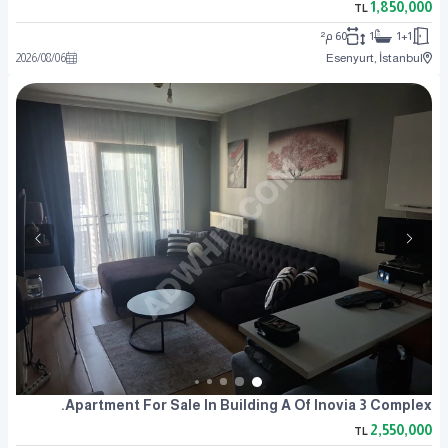
1,850,000
TL
1+1
1
60 م²
2026
/
08
/
06
Esenyurt, İstanbul
Apartment For Sale In Building A Of Inovia 3 Complex.
2,550,000
TL