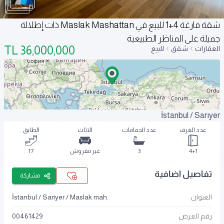
شقة فارغة 4+1 للبيع في Maslak Mashattan ذات إطلالة
جميلة على المناظر الطبيعية
TL
36,000,000
العقارات
شقق
للبيع
İstanbul / Sarıyer
عدد الغرف
عدد الحمامات
الاثاث
الطابق
4+1
3
غير مفروش
17
تفاصيل اضافية
مشاركة
العنوان
İstanbul / Sarıyer / Maslak mah.
رقم العرض
00461429