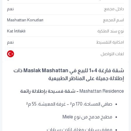
داخل مجمع
نعم
اسم المجمع
Mashattan Konutları
نوع سند الملكية
Kat İrtifaklı
امكانية التقسيط
نعم
لغات التواصل
شقة فارغة 4+1 للبيع في Maslak Mashattan ذات
إطلالة جميلة على المناظر الطبيعية
Mashattan Residence
– شقة فسيحة بإطلالة رائعة
صافي المساحة: 170 م² – غرفة المعيشة: 55 م²
مطبخ مدمج من نوع Miele
موقف سيارات مغلق لثلاث سيارات