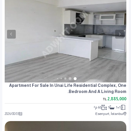
Apartment For Sale In Unai Life Residential Complex, One
Bedroom And A Living Room.
2,885,000
TL
1+1
1
60 م²
2026
/
08
/
03
Esenyurt, İstanbul