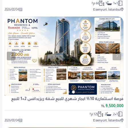
1+1
1
60 م²
2026
/
08
/
04
Esenyurt, İstanbul
فرصة استثمارية 10% ايجار شهري للبيع شقة ريزيدانس 2+1 للبيع
9,500,000
TL
2+1
2
125 م²
2026
/
08
/
04
Esenyurt, İstanbul