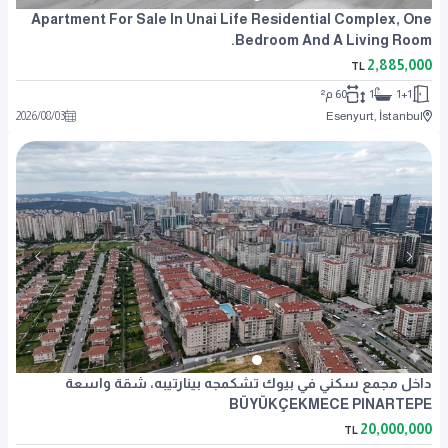
Apartment For Sale In Unai Life Residential Complex, One
Bedroom And A Living Room.
2,885,000
TL
1+1
1
60 م²
2026
/
08
/
03
Esenyurt, İstanbul
داخل مجمع سكني في بيوك تشكمجه بينارتيبه، شقة واسعة
BÜYÜKÇEKMECE PINARTEPE
20,000,000
TL