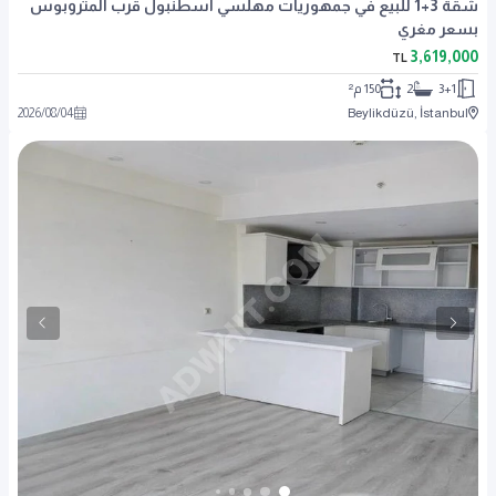
شقة 3+1 للبيع في جمهوريات مهلسي اسطنبول قرب المتروبوس
بسعر مغري
3,619,000
TL
3+1
2
150 م²
2026
/
08
/
04
Beylikdüzü, İstanbul