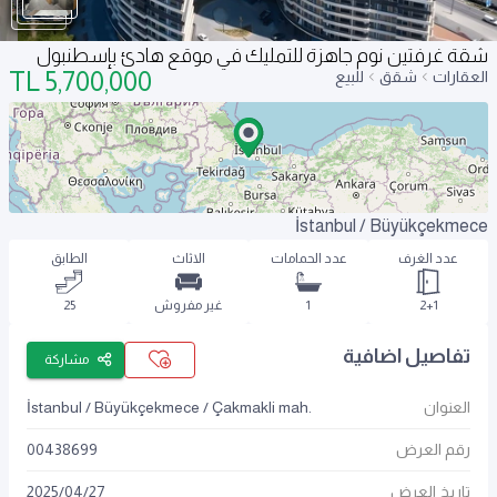
شقة غرفتين نوم جاهزة للتمليك في موقع هادئ بإسطنبول
TL
5,700,000
العقارات
شقق
للبيع
İstanbul / Büyükçekmece
عدد الغرف
عدد الحمامات
الاثاث
الطابق
2+1
1
غير مفروش
25
تفاصيل اضافية
مشاركة
العنوان
İstanbul / Büyükçekmece / Çakmakli mah.
رقم العرض
00438699
تاريخ العرض
27
/
04
/
2025