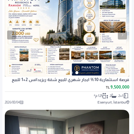
فرصة استثمارية 10% ايجار شهري للبيع شقة ريزيدانس 2+1 للبيع
9,500,000
TL
2+1
2
125 م²
2026
/
08
/
04
Esenyurt, İstanbul