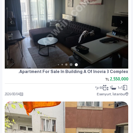
Apartment For Sale In Building A Of Inovia 3 Complex.
2,550,000
TL
1+1
1
60 م²
2026
/
08
/
04
Esenyurt, İstanbul