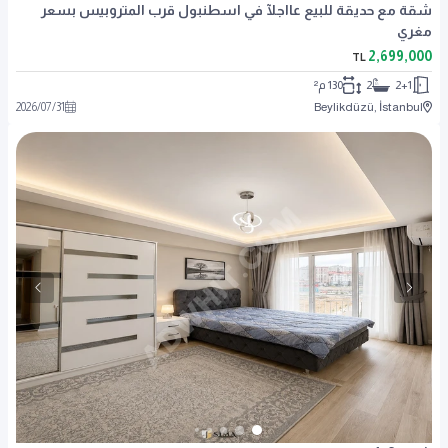
شقة مع حديقة للبيع عااجلآ في اسطنبول قرب المتروبيس بسعر
مغري
2,699,000
TL
2+1
2
130 م²
2026
/
07
/
31
Beylikdüzü, İstanbul