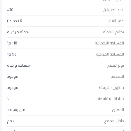
عدد الطوابق
30+
عمر البناء
0 ( جديد )
نظام التدفئة
تدفئة مركزية
المساحة الاجمالية
118 م²
المساحة الصافية
93 م²
نوع العقار
مساحة واحدة
المصعد
موجود
بالكون (شرفة)
موجود
مبادلة (مقايضة)
لا
المعلن
من وسيط
داخل مجمع
نعم