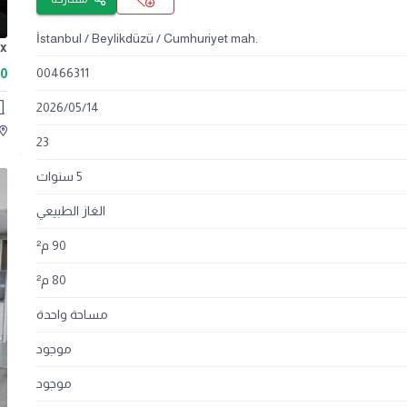
İstanbul / Beylikdüzü / Cumhuriyet mah.
00466311
00
2026
/
05
/
14
23
5 سنوات
الغاز الطبيعي
90 م²
80 م²
مساحة واحدة
موجود
موجود