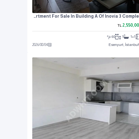
Apartment For Sale In Building A Of Inovia 3 Complex.
2,550,0
TL
1+1
1
60 م²
2026
/
08
/
04
Esenyurt, İstanbul