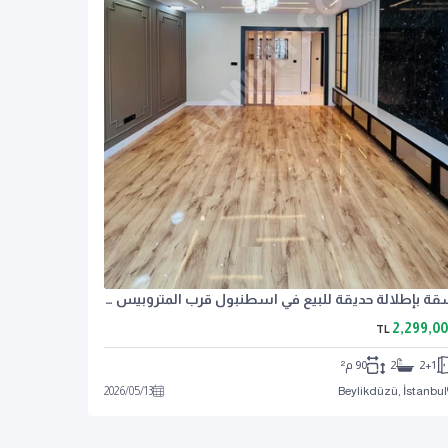
شقة بإطلالة حديقة للبيع في اسطنبول قرب المتروبيس بسعر مغري
2,299,0
TL
2+1
2
90 م²
2026
/
05
/
13
Beylikdüzü, İstanbul