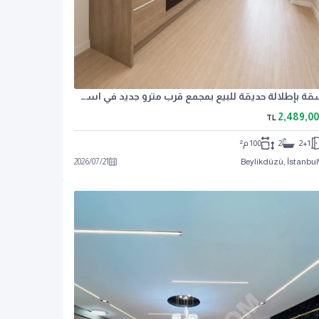
شقة بإطلالة حديقة للبيع بمجمع قرب مترو جديد في اسطنبول
2,489,0
TL
2+1
2
100 م²
2026
/
07
/
21
Beylikdüzü, İstanbul