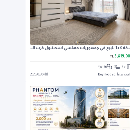
شقة 3+1 للبيع في جمهوريات مهلسي اسطنبول قرب المتروبوس بسعر مغري
3,619,0
TL
3+1
2
150 م²
2026
/
08
/
04
Beylikdüzü, İstanbul