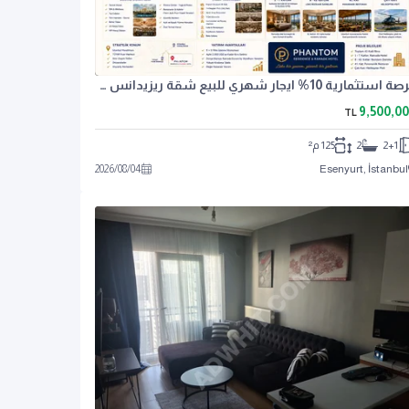
فرصة استثمارية 10% ايجار شهري للبيع شقة ريزيدانس 2+1 للبيع
9,500,0
TL
2+1
2
125 م²
2026
/
08
/
04
Esenyurt, İstanbul