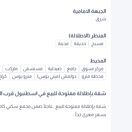
الجبهة الامامية
شرق
المنظر (الاطلالة)
مسبح
حديقة
مدينة
المحيط
مركز تسوق
جامع
صيدلية
مستشفى
ماركت
محطة مترو
دولمش (ميني بوس)
مترو بوس
كراج
شقة بإطلالة مفتوحة للبيع في اسطنبول قرب 
شقة بإطلالة مفتوحة للبيع ..عاجلآ ضمن مجمع سكني ك
بسعر مغري جدآ ..