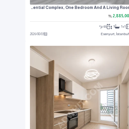
Apartment For Sale In Unai Life Residential Complex, One Bedroom And A Living Room.
2,885,0
TL
1+1
1
60 م²
2026
/
08
/
03
Esenyurt, İstanbul