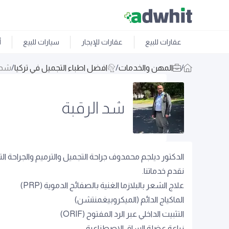
عقارات للبيع
عقارات للإيجار
سيارات للبيع
أ
/
المهن والخدمات
/
افضل اطباء التجميل في تركيا
/
شد ا
شد الرقبة
الدكتور ديلجم محمدوف جراحة التجميل والترميم والجراحة الت
نقدم خدماتنا.
علاج الشعر بالبلازما الغنية بالصفائح الدموية (PRP)
الماكياج الدائم (الميكروبيغمنتشن)
التثبيت الداخلي عبر الرد المفتوح (ORIF)
زراعة عضلة الساق الاصطناعية