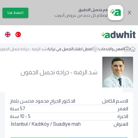
قم بتحميل التطبيق
اضغط هنا
ليصلكم كل جديد من عروض أدويت
/
المهن والخدمات
/
افضل اطباء التجميل في تركيا
/
شد الرقبة - جراحة تجميل الجفو
شد الرقبة - جراحة تجميل الجفون
الاسم الكامل
الدكتور الجراح محمود محسن يلماز
العمر
57
سنة
الخبرة
5 - 10 سنة
العنوان
Suadiye mah.
/
Kadıköy
/
İstanbul