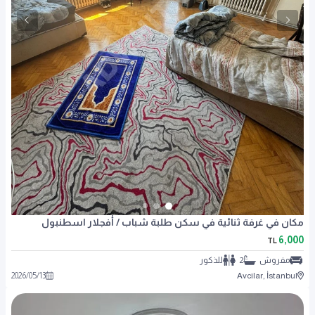
مكان في غرفة ثنائية في سكن طلبة شباب / أفجلار اسطنبول
6,000
TL
مفروش
2
للذكور
2026
/
05
/
13
Avcılar, İstanbul