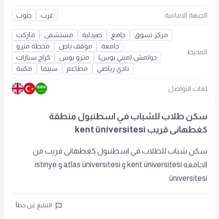
الجبهة الامامية
غرب
جنوب
مركز تسوق
جامع
صيدلية
مستشفى
ماركت
جامعة
موقف باص
محطة مترو
المحيط
دولمش (ميني بوس)
مترو بوس
كراج سيارات
نادي رياضي
مطاعم
سينما
مكتبة
لغات التواصل
سكن طلاب للشباب في اسطنبول منطقة
كغطهانى قريب kent üniversitesi
سكن شباب للطلاب في اسطنبول كغطهانى قريب من
الجامعه kent üniversitesi و atlas üniversitesi و istinye
üniversitesi
التبليغ عن خطأ