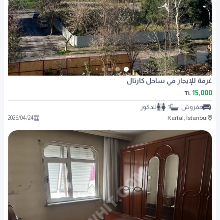
غرفة للإيجار في ساحل كارتال
15,000
TL
مفروش
1
للذكور
2026
/
04
/
24
Kartal, İstanbul