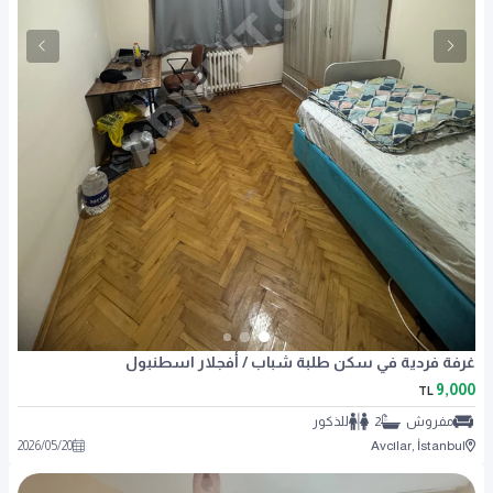
غرفة فردية في سكن طلبة شباب / أفجلار اسطنبول
9,000
TL
مفروش
2
للذكور
2026
/
05
/
20
Avcılar, İstanbul