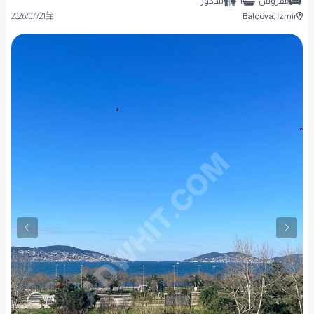
مفروش
1
للذكور
2026
/
07
/
21
Balçova, İzmir