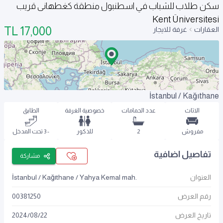
سكن طلاب للشباب في اسطنبول منطقة كغطهانى قريب
Kent Üniversitesi
TL
17,000
العقارات
غرفة للايجار
İstanbul / Kağıthane
الاثاث
عدد الحمامات
خصوصية الغرفة
الطابق
مفروش
2
للذكور
- 3 تحت المدخل
تفاصيل اضافية
مشاركة
العنوان
İstanbul / Kağıthane / Yahya Kemal mah.
رقم العرض
00381250
تاريخ العرض
22
/
08
/
2024