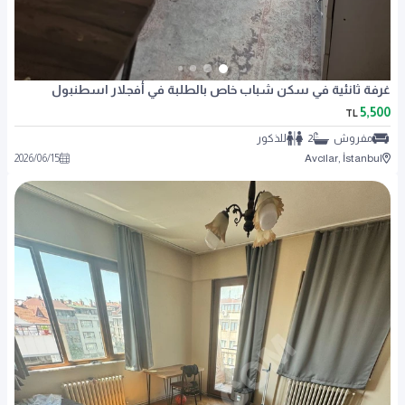
غرفة ثانئية في سكن شباب خاص بالطلبة في أفجلار اسطنبول
5,500
TL
مفروش
2
للذكور
2026
/
06
/
15
Avcılar, İstanbul