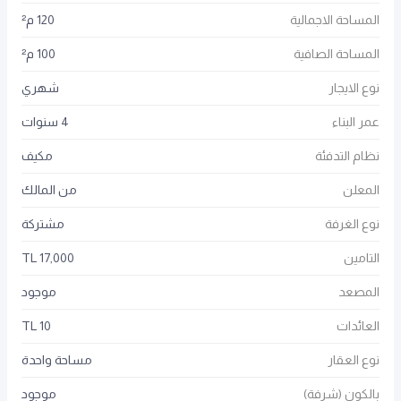
المساحة الاجمالية
120 م²
المساحة الصافية
100 م²
نوع الايجار
شهري
عمر البناء
4 سنوات
نظام التدفئة
مكيف
المعلن
من المالك
نوع الغرفة
مشتركة
التامين
17,000 TL
المصعد
موجود
العائدات
10 TL
نوع العقار
مساحة واحدة
بالكون (شرفة)
موجود