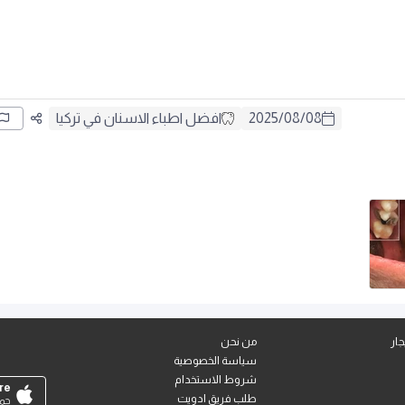
08
/
08
/
2025
افضل اطباء الاسنان في تركيا
ار
من نحن
سياسة الخصوصية
شروط الاستخدام
re
طلب فريق ادويت
حمل