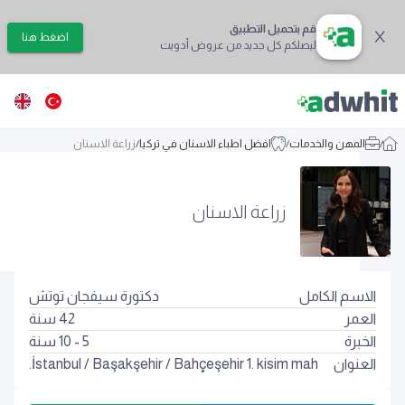
قم بتحميل التطبيق
اضغط هنا
ليصلكم كل جديد من عروض أدويت
/
المهن والخدمات
/
افضل اطباء الاسنان في تركيا
/
زراعة الاسنان
زراعة الاسنان
الاسم الكامل
دكتورة سيفجان توتش
العمر
42
سنة
الخبرة
5 - 10 سنة
العنوان
Bahçeşehir 1. kisim mah.
/
Başakşehir
/
İstanbul