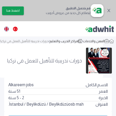
قم بتحميل التطبيق
اضغط هنا
ليصلكم كل جديد من عروض أدويت
/
المهن والخدمات
/
مراكز التدريب والتعليم
/
دورات تدريبية للتأهيل للعمل في تركيا
دورات تدريبية للتأهيل للعمل في تركيا
الاسم الكامل
Alkareem jobs
العمر
51
سنة
الخبرة
2 - 5 سنة
العنوان
Beylikdüzüosb mah.
/
Beylikdüzü
/
İstanbul