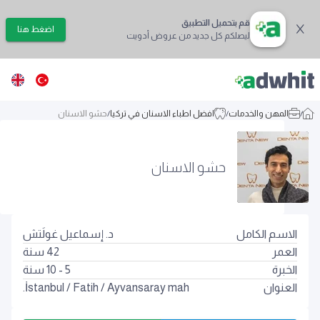
قم بتحميل التطبيق
اضغط هنا
ليصلكم كل جديد من عروض أدويت
/
المهن والخدمات
/
افضل اطباء الاسنان في تركيا
/
حشو الاسنان
حشو الاسنان
الاسم الكامل
د. إسماعيل غولَتش
العمر
42
سنة
الخبرة
5 - 10 سنة
العنوان
Ayvansaray mah.
/
Fatih
/
İstanbul