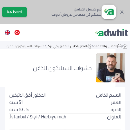
قم بتحميل التطبيق
اضغط هنا
ليصلكم كل جديد من عروض أدويت
/
المهن والخدمات
/
افضل اطباء التجميل في تركيا
/
حشوات السيليكون للذقن
حشوات السيليكون للذقن
الاسم الكامل
الدكتور أفق الاتيكين
العمر
51
سنة
الخبرة
5 - 10 سنة
العنوان
Harbiye mah.
/
Şişli
/
İstanbul