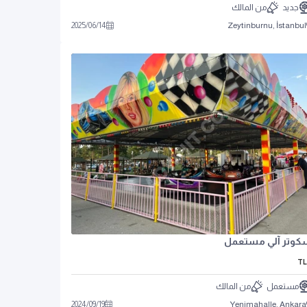
جديد
من المالك
2025
/
06
/
14
Zeytinburnu, İstanbul
كوتر آلي مستعمل
TL
مستعمل
من المالك
2024
/
09
/
19
Yenimahalle, Ankara