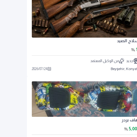
اح الصيد
TL
جديد
من الوكيل المعتمد
2026
/
07
/
24
Beyşehir, Konya
اف بردر
5,0
TL