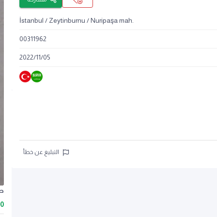
İstanbul / Zeytinburnu / Nuripaşa mah.
00311962
2022
/
11
/
05
التبليغ عن خطأ
طب
50