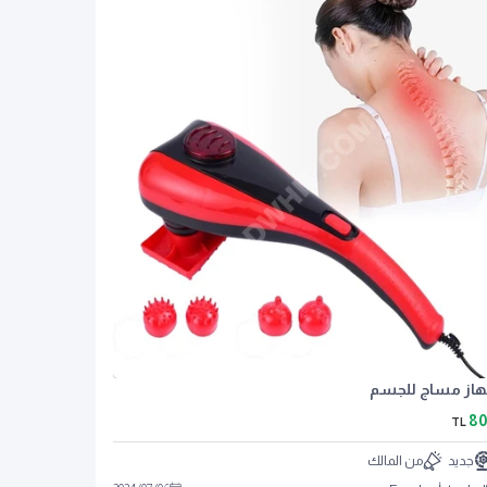
از مساج للجسم
80
TL
جديد
من المالك