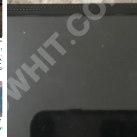
سل
11
.ه
00