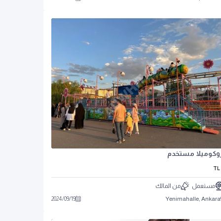
وكوميلا مستخدم
TL
مستعمل
من المالك
2024
/
09
/
19
Yenimahalle, Ankara