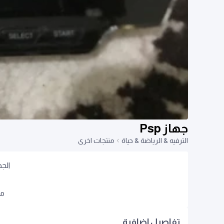
جهاز Psp
الترفيه & الرياضة & حياة
منتجات اخرى
الج
من
تفاصيل اضافية