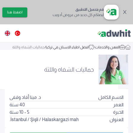
قم بتحميل التطبيق
اضغط هنا
ليصلكم كل جديد من عروض أدويت
/
المهن والخدمات
/
افضل اطباء الاسنان في تركيا
/
جماليات الشفاه واللثة
جماليات الشفاه واللثة
الاسم الكامل
د. مينا أفاد وقفى
العمر
40
سنة
الخبرة
5 - 10 سنة
العنوان
Halaskargazi mah.
/
Şişli
/
İstanbul