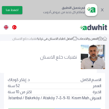
قم بتحميل التطبيق
اضغط هنا
ليصلكم كل جديد من عروض أدويت
/
المهن والخدمات
/
افضل اطباء الاسنان في تركيا
/
تقنيات خلع الاسنان
تقنيات خلع الاسنان
الاسم الكامل
د. إيلكر كوجاك
العمر
52
سنة
الخبرة
اكثر من 10 سنة
العنوان
Ataköy 7-8-9-10. Kısım Mah.
/
Bakırköy
/
İstanbul