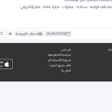
تلف انواعه : سياحة - عقارات - تجارة عامة - متجرالكتروني.
06
/
03
/
2024
خدمات البرمجة
ار
من نحن
سياسة الخصوصية
شروط الاستخدام
re
طلب فريق ادويت
حمل
اتصل بنا