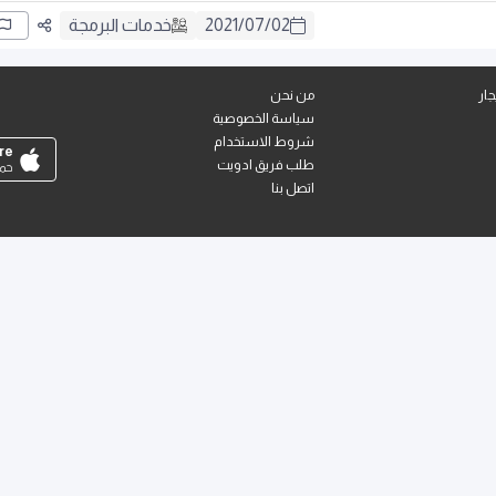
02
/
07
/
2021
خدمات البرمجة
ار
من نحن
سياسة الخصوصية
شروط الاستخدام
re
طلب فريق ادويت
حمل
اتصل بنا