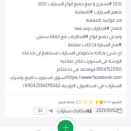
(((((( #نشتري و نبيع جميع انواع السيارات ))))))
تجهيز السيارات #للمعاينة
اخذ مواعيد للمعاينة
اصلاح #الاطارات وتبديلها
وتبديل جميع انواع #البطاريات مع كفالة سنتين
#فتح السيارة اذا كانت مغلقة
اي شيئ تحتاجه بخصوص السيارات نستطيع ان نخدمك
الورشة في اسنيورت فاتح صناعية
05541528150 ابومحمد في خدمتكم
https://www.facebook.com/سوق-اسنيورت-للبيع-وشراء-
السيارات-في-اسطنبول-الاوربية-490425568115862/
التقييم
:
1.5
/ 5
2 عملية تقييم
2021
/
01
/
02
ميكانيك سيارات