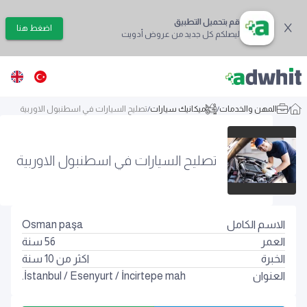
قم بتحميل التطبيق
اضغط هنا
ليصلكم كل جديد من عروض أدويت
/
المهن والخدمات
/
ميكانيك سيارات
/
تصليح السيارات في اسطنبول الاوربية
تصليح السيارات في اسطنبول الاوربية
الاسم الكامل
Osman paşa
العمر
56
سنة
الخبرة
اكثر من 10 سنة
العنوان
İncirtepe mah.
/
Esenyurt
/
İstanbul