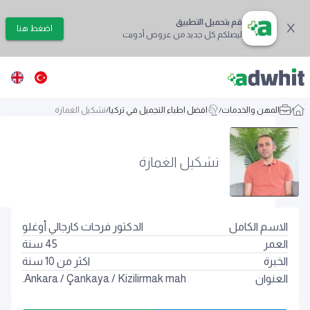
قم بتحميل التطبيق
اضغط هنا
ليصلكم كل جديد من عروض أدويت
/
المهن والخدمات
/
افضل اطباء التجميل في تركيا
/
تشكيل الغمازة
تشكيل الغمازة
الاسم الكامل
الدكتور فرحات كارجالي أوغلو
العمر
45
سنة
الخبرة
اكثر من 10 سنة
العنوان
Kizilirmak mah.
/
Çankaya
/
Ankara