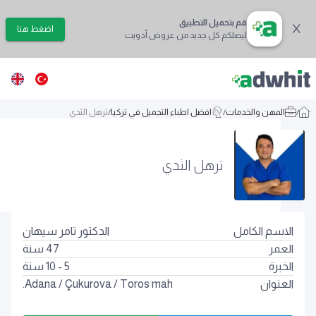
قم بتحميل التطبيق
اضغط هنا
ليصلكم كل جديد من عروض أدويت
/
المهن والخدمات
/
افضل اطباء التجميل في تركيا
/
ترهل الثدي
ترهل الثدي
الاسم الكامل
الدكتور تامر سيهان
العمر
47
سنة
الخبرة
5 - 10 سنة
العنوان
Toros mah.
/
Çukurova
/
Adana