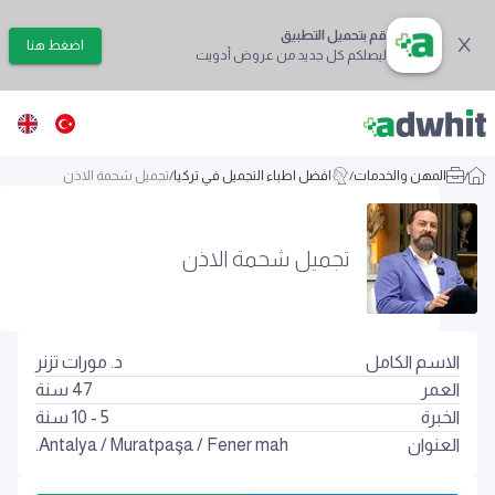
قم بتحميل التطبيق
اضغط هنا
ليصلكم كل جديد من عروض أدويت
/
المهن والخدمات
/
افضل اطباء التجميل في تركيا
/
تجميل شحمة الاذن
تجميل شحمة الاذن
الاسم الكامل
د. مورات تزنر
العمر
47
سنة
الخبرة
5 - 10 سنة
العنوان
Fener mah.
/
Muratpaşa
/
Antalya