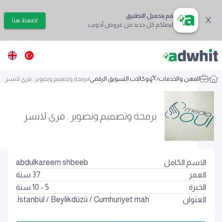
قم بتحميل التطبيق
اضغط هنا
ليصلكم كل جديد من عروض أدويت
/
المهن والخدمات
/
وكالات التسويق الرقمي
/
برمجة وتصميم وتصوير . فري لانسر
برمجة وتصميم وتصوير . فري لانسر
الاسم الكامل
abdulkareem shbeeb
العمر
37
سنة
الخبرة
5 - 10 سنة
العنوان
Cumhuriyet mah.
/
Beylikdüzü
/
İstanbul