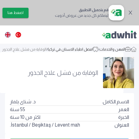
قم بتحميل التطبيق
اضغط هنا
ليصلكم كل جديد من عروض أدويت
/
المهن والخدمات
/
افضل اطباء الاسنان في تركيا
/
الوقاية من فشل علاج الجذور
الوقاية من فشل علاج الجذور
الاسم الكامل
د. شنای يلماز
العمر
55
سنة
الخبرة
اكثر من 10 سنة
العنوان
Levent mah.
/
Beşiktaş
/
İstanbul