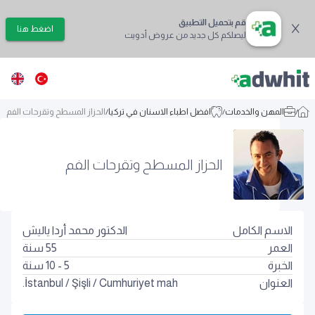
قم بتحميل التطبيق
اضغط هنا
ليصلكم كل جديد من عروض أدويت
/
المهن والخدمات
/
افضل اطباء الاسنان في تركيا
/
الحزاز المسطح وتقرحات الفم
الحزاز المسطح وتقرحات الفم
الاسم الكامل
الدكتور محمد أردا ياليش
العمر
55
سنة
الخبرة
5 - 10 سنة
العنوان
Cumhuriyet mah.
/
Şişli
/
İstanbul