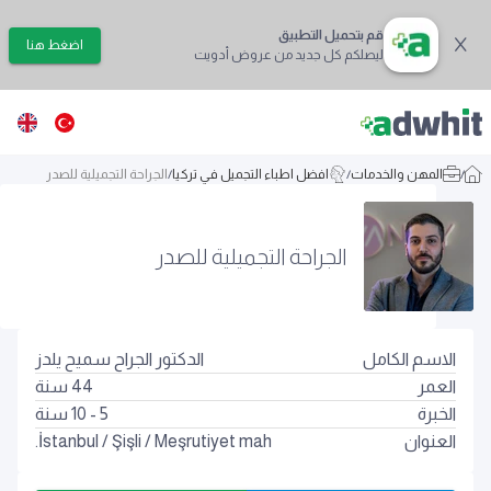
قم بتحميل التطبيق
اضغط هنا
ليصلكم كل جديد من عروض أدويت
/
المهن والخدمات
/
افضل اطباء التجميل في تركيا
/
الجراحة التجميلية للصدر
الجراحة التجميلية للصدر
الاسم الكامل
الدكتور الجراح سميح يلدز
العمر
44
سنة
الخبرة
5 - 10 سنة
العنوان
Meşrutiyet mah.
/
Şişli
/
İstanbul