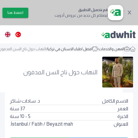
قم بتحميل التطبيق
اضغط هنا
ليصلكم كل جديد من عروض أدويت
/
المهن والخدمات
/
افضل اطباء الاسنان في تركيا
/
التهاب حول تاج السن المدفون
التهاب حول تاج السن المدفون
الاسم الكامل
د. سادات شاكر
العمر
37
سنة
الخبرة
5 - 10 سنة
العنوان
Beyazit mah.
/
Fatih
/
İstanbul