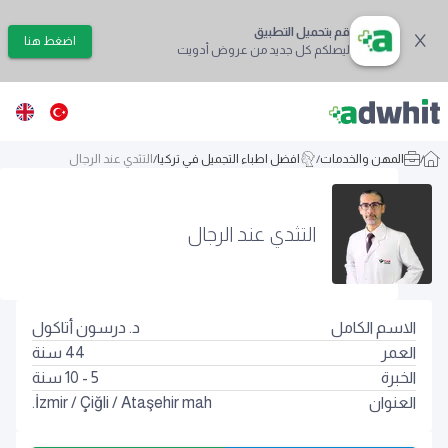
قم بتحميل التطبيق
اضغط هنا
ليصلكم كل جديد من عروض أدويت
/
المهن والخدمات
/
افضل اطباء التجميل في تركيا
/
التثدي عند الرجال
التثدي عند الرجال
الاسم الكامل
د. درسون أتاكول
العمر
44
سنة
الخبرة
5 - 10 سنة
العنوان
Ataşehir mah.
/
Çiğli
/
İzmir