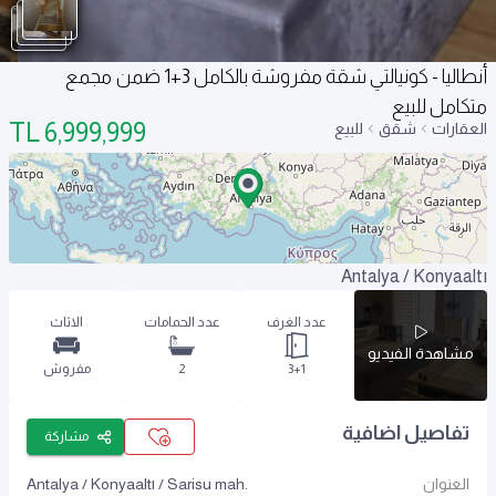
أنطاليا - كونيالتي شقة مفروشة بالكامل 3+1 ضمن مجمع
متكامل للبيع
TL
6,999,999
العقارات
شقق
للبيع
Antalya / Konyaaltı
عدد الغرف
عدد الحمامات
الاثاث
مشاهدة الفيديو
3+1
2
مفروش
تفاصيل اضافية
مشاركة
العنوان
Antalya / Konyaaltı / Sarisu mah.