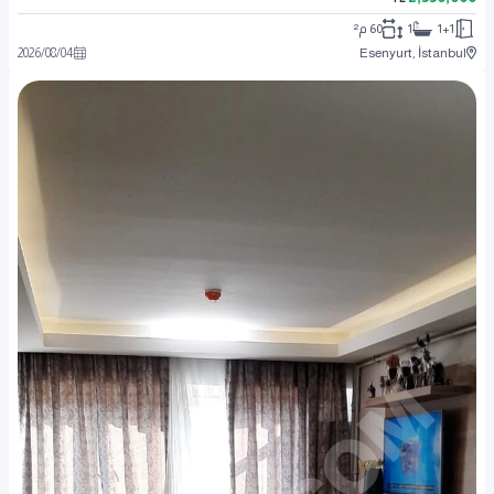
1+1
1
60 م²
2026
/
08
/
04
Esenyurt, İstanbul