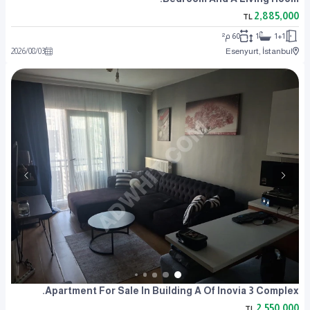
2,885,000
TL
1+1
1
60 م²
2026
/
08
/
03
Esenyurt, İstanbul
Apartment For Sale In Building A Of Inovia 3 Complex.
2,550,000
TL