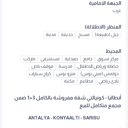
الجبهة الامامية
غرب
المنظر (الاطلالة)
جبل (طبيعة)
مسبح
حديقة
مدينة
المحيط
مركز تسوق
جامع
صيدلية
مستشفى
ماركت
حضانة ورياض الاطفال
مدرسة
موقف باص
دولمش (ميني بوس)
مترو بوس
كراج سيارات
نادي رياضي
مطاعم
مكتبة
أنطاليا - كونيالتي شقة مفروشة بالكامل 3+1 ضمن
مجمع متكامل للبيع
ANTALYA - KONYAALTI - SARISU