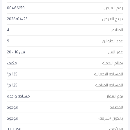
رقم العرض
00466159
تاريخ العرض
23
/
04
/
2026
الطابق
4
عدد الطوابق
9
عمر البناء
بين 16 - 20
نظام التدفئة
مكيف
المساحة الاجمالية
135 م²
المساحة الصافية
125 م²
نوع العقار
مساحة واحدة
المصعد
موجود
بالكون (شرفة)
موجود
العائدات
1,750 TL