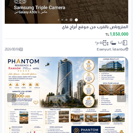
المتروباص بالقرب من موقع أبراج فاي
1,850,000
TL
1+1
1
60 م²
2026
/
08
/
06
Esenyurt, İstanbul