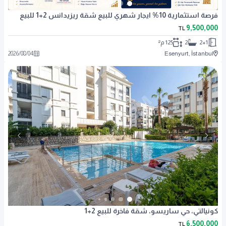
فرصة استثمارية 10% ايجار شهري للبيع شقة ريزيدانس 2+1 للبيع
9,500,000
TL
2+1
2
125 م²
2026
/
08
/
04
Esenyurt, İstanbul
كونيالتي، حي ساريسو، شقة فاخرة للبيع 2+1
6,500,000
TL