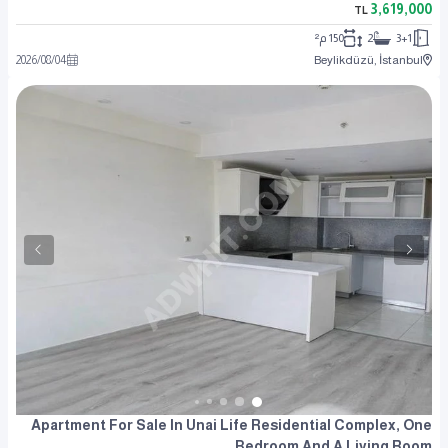
3,619,000
TL
3+1
2
150 م²
2026
/
08
/
04
Beylikdüzü, İstanbul
Apartment For Sale In Unai Life Residential Complex, One
Bedroom And A Living Room.