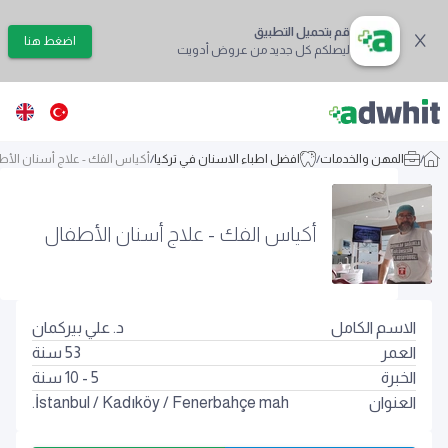
قم بتحميل التطبيق
اضغط هنا
ليصلكم كل جديد من عروض أدويت
/
المهن والخدمات
/
افضل اطباء الاسنان في تركيا
/
أكياس الفك - علاج أسنان الأط
أكياس الفك - علاج أسنان الأطفال
الاسم الكامل
د. علي بيركمان
العمر
53
سنة
الخبرة
5 - 10 سنة
العنوان
Fenerbahçe mah.
/
Kadıköy
/
İstanbul